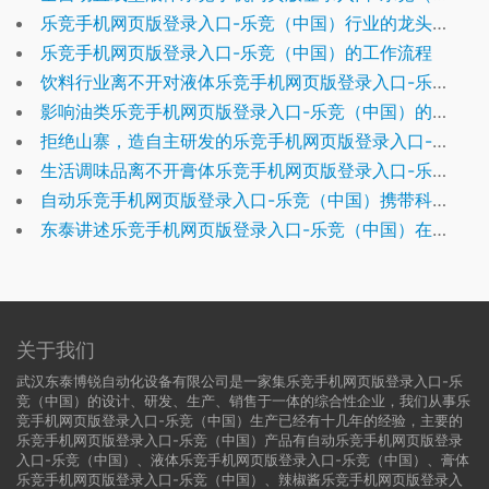
乐竞手机网页版登录入口-乐竞（中国）行业的龙头老大
乐竞手机网页版登录入口-乐竞（中国）的工作流程
饮料行业离不开对液体乐竞手机网页版登录入口-乐竞（中国）的依赖
影响油类乐竞手机网页版登录入口-乐竞（中国）的几点因素分析
拒绝山寨，造自主研发的乐竞手机网页版登录入口-乐竞（中国）产品
生活调味品离不开膏体乐竞手机网页版登录入口-乐竞（中国）
自动乐竞手机网页版登录入口-乐竞（中国）携带科技元素扩大市场
东泰讲述乐竞手机网页版登录入口-乐竞（中国）在一个时代的发展步履
关于我们
武汉东泰博锐自动化设备有限公司是一家集乐竞手机网页版登录入口-乐
竞（中国）的设计、研发、生产、销售于一体的综合性企业，我们从事乐
竞手机网页版登录入口-乐竞（中国）生产已经有十几年的经验，主要的
乐竞手机网页版登录入口-乐竞（中国）产品有自动乐竞手机网页版登录
入口-乐竞（中国）、液体乐竞手机网页版登录入口-乐竞（中国）、膏体
乐竞手机网页版登录入口-乐竞（中国）、辣椒酱乐竞手机网页版登录入