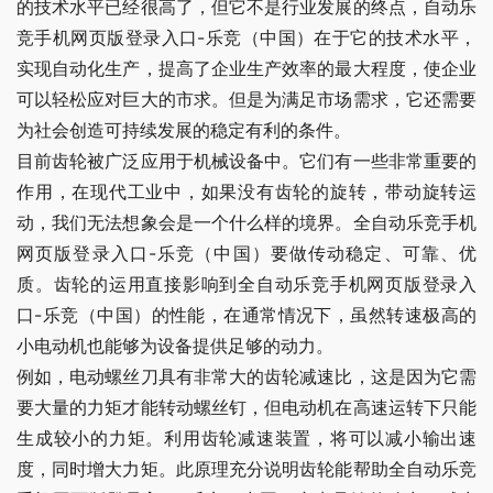
的技术水平已经很高了，但它不是行业发展的终点，自动乐
竞手机网页版登录入口-乐竞（中国）在于它的技术水平，
实现自动化生产，提高了企业生产效率的最大程度，使企业
可以轻松应对巨大的市求。但是为满足市场需求，它还需要
为社会创造可持续发展的稳定有利的条件。
目前齿轮被广泛应用于机械设备中。它们有一些非常重要的
作用，在现代工业中，如果没有齿轮的旋转，带动旋转运
动，我们无法想象会是一个什么样的境界。全自动乐竞手机
网页版登录入口-乐竞（中国）要做传动稳定、可靠、优
质。齿轮的运用直接影响到全自动乐竞手机网页版登录入
口-乐竞（中国）的性能，在通常情况下，虽然转速极高的
小电动机也能够为设备提供足够的动力。
例如，电动螺丝刀具有非常大的齿轮减速比，这是因为它需
要大量的力矩才能转动螺丝钉，但电动机在高速运转下只能
生成较小的力矩。利用齿轮减速装置，将可以减小输出速
度，同时增大力矩。此原理充分说明齿轮能帮助全自动乐竞