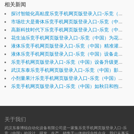
相关新闻
探讨智能化高粘度乐竞手机网页版登录入口-乐竞（中国）的新工艺
市场壮大是膏体乐竞手机网页版登录入口-乐竞（中国）发展的催化剂
高新科技时代下乐竞手机网页版登录入口-乐竞（中国）坚守技术创新
花生油乐竞手机网页版登录入口-乐竞（中国）为花生油增加一重保障
液体乐竞手机网页版登录入口-乐竞（中国）精准灌装让健康没有疑虑
液体乐竞手机网页版登录入口-乐竞（中国）设备走向自动化
乐竞手机网页版登录入口-乐竞（中国）设备升级更高效
武汉东泰乐竞手机网页版登录入口-乐竞（中国）影响着生活的点点滴滴
小剂量果汁乐竞手机网页版登录入口-乐竞（中国）—让炎炎夏日更清爽
乐竞手机网页版登录入口-乐竞（中国）如秋日和煦阳光温暖商品市场
关于我们
武汉东泰博锐自动化设备有限公司是一家集乐竞手机网页版登录入口-乐
竞（中国）的设计、研发、生产、销售于一体的综合性企业，我们从事乐