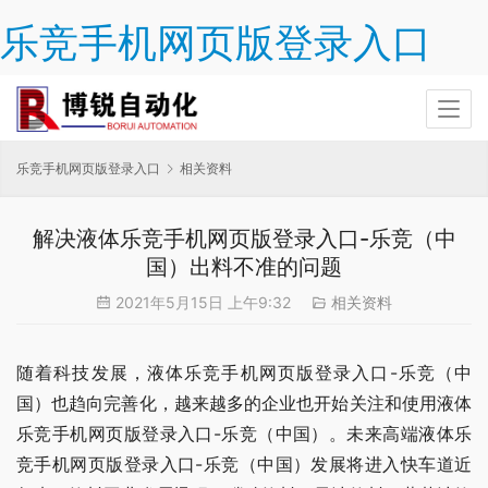
乐竞手机网页版登录入口
乐竞手机网页版登录入口
相关资料
解决液体乐竞手机网页版登录入口-乐竞（中
国）出料不准的问题
2021年5月15日 上午9:32
相关资料
随着科技发展，液体乐竞手机网页版登录入口-乐竞（中
国）也趋向完善化，越来越多的企业也开始关注和使用液体
乐竞手机网页版登录入口-乐竞（中国）。未来高端液体乐
竞手机网页版登录入口-乐竞（中国）发展将进入快车道近